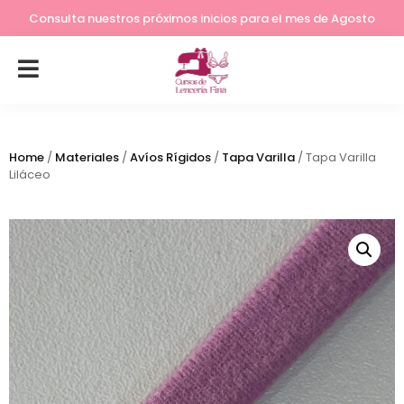
Lleva tu costura a otro nivel
Consulta nuestros próximos inicios para el mes de Agosto
Home
/
Materiales
/
Avíos Rígidos
/
Tapa Varilla
/ Tapa Varilla
Liláceo