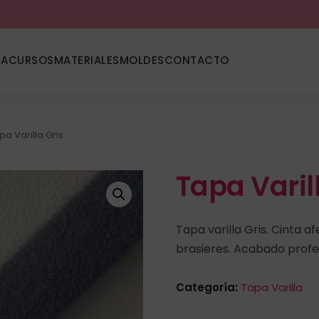
DA
CURSOS
MATERIALES
MOLDES
CONTACTO
pa Varilla Gris
Tapa Varil
Tapa varilla Gris. Cinta a
brasieres. Acabado profes
Categoría:
Tapa Varilla