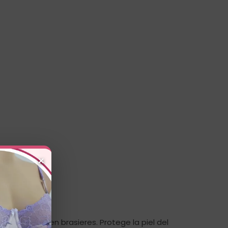
×
cona o metal en brasieres. Protege la piel del