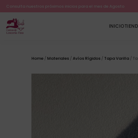
Consulta nuestros próximos inicios para el mes de Agosto
INICIO
TIEN
Home
/
Materiales
/
Avíos Rígidos
/
Tapa Varilla
/ Ta