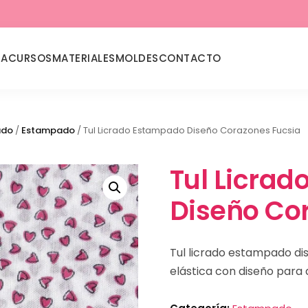
DA
CURSOS
MATERIALES
MOLDES
CONTACTO
ado
/
Estampado
/ Tul Licrado Estampado Diseño Corazones Fucsia
Tul Licra
Diseño Co
Tul licrado estampado di
elástica con diseño para d