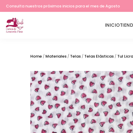
Lleva tu costura a otro nivel
Consulta nuestros próximos inicios para el mes de Agosto
INICIO
TIEN
Home
/
Materiales
/
Telas
/
Telas Elásticas
/
Tul Licr