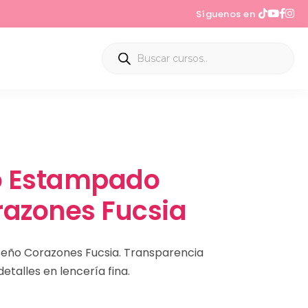
Síguenos en
do Estampado
razones Fucsia
seño Corazones Fucsia. Transparencia
etalles en lencería fina.