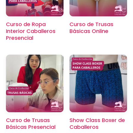
Curso de Ropa
Curso de Trusas
Interior Caballeros
Básicas Online
Presencial
×
Curso de Trusas
Show Class Boxer de
Básicas Presencial
Caballeros