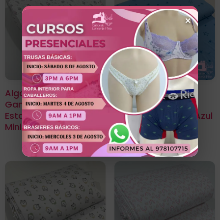
×
Algodón Jersey
Algodón Jersey
Gamuza 50/1
Gamuza 50/1
Estampado Diseño
Estampado Stars Azul
Mini Soñadores