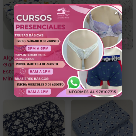
×
Algodón Jersey
Algodón Jersey
Gamuza 50/1
Gamuza 50/1
Estampado Diseño
Estampado Diseño
Mini Dino
Mini Soñadores