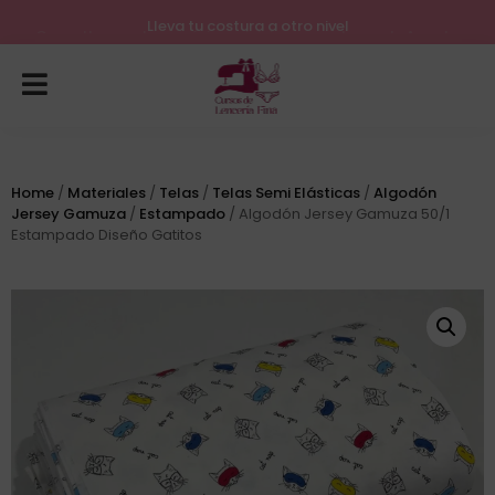
Lleva tu costura a otro nivel
Consulta nuestros próximos inicios para el mes de Agosto
Home
/
Materiales
/
Telas
/
Telas Semi Elásticas
/
Algodón
Jersey Gamuza
/
Estampado
/ Algodón Jersey Gamuza 50/1
Estampado Diseño Gatitos