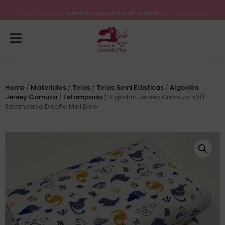
Lleva tu costura a otro nivel
Consulta nuestros próximos inicios para el mes de Agosto
Home
/
Materiales
/
Telas
/
Telas Semi Elásticas
/
Algodón
Jersey Gamuza
/
Estampado
/ Algodón Jersey Gamuza 50/1
Estampado Diseño Mini Dino