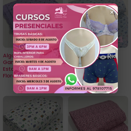
×
Algodón Jersey
Algodón Jersey
Gamuza 50/1
Gamuza 50/1
Estampado Diseño
Estampado Diseño
Florcilla
Barco De Papel