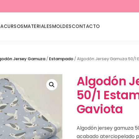
DA
CURSOS
MATERIALES
MOLDES
CONTACTO
godón Jersey Gamuza
/
Estampado
/ Algodón Jersey Gamuza 50/1 
Algodón J
50/1 Esta
Gaviota
Algodón jersey gamuza 50
acabado aterciopelado par