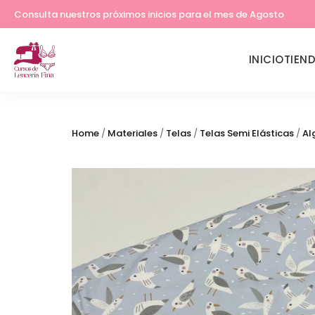
Lleva tu costura a otro nivel
Consulta nuestros próximos inicios para el mes de Agosto
INICIO
TIEN
Home
/
Materiales
/
Telas
/
Telas Semi Elásticas
/
Al