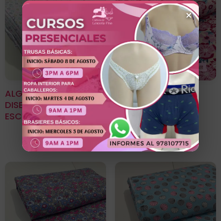
×
ALGODÓN LICRADO
Algodon Licrado
DISEÑO CORAZÓN
Estampado Diseño
ESCARCHADO
Flores Veraniegas
Perla Con Rojo