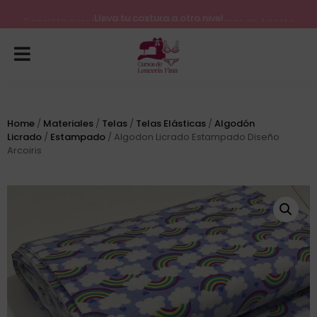
Lleva tu costura a otro nivel
Consulta nuestros próximos inicios para el mes de Agosto
Home
/
Materiales
/
Telas
/
Telas Elásticas
/
Algodón
Licrado
/
Estampado
/ Algodon Licrado Estampado Diseño
Arcoiris