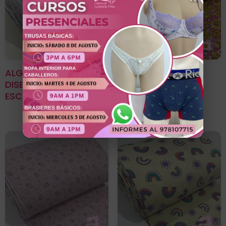
ALGODÓN LICRADO
Algodon Licrado
DISEÑO CORAZÓN
Estampado Diseño
ESCARCHADO
Jardin Amarillo