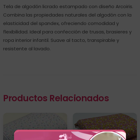
Tela de algodón licrado estampado con diseño Arcoiris.
Combina las propiedades naturales del algodón con la
elasticidad del spandex, ofreciendo comodidad y
flexibilidad. Ideal para confección de trusas, brasieres y
ropa interior infantil. Suave al tacto, transpirable y
resistente al lavado.
Productos Relacionados
×