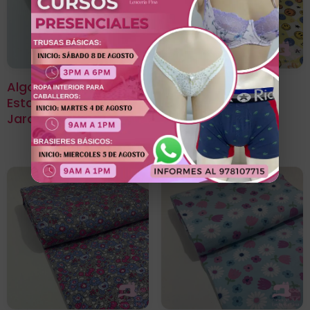
Algodon Licrado
Algodon Licrado
Estampado Diseño
Estampado Diseño
Jardin Amarillo
Emoji Ambar