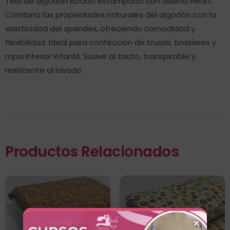
Tela de algodón licrado estampado con diseño Heart.
Combina las propiedades naturales del algodón con la
elasticidad del spandex, ofreciendo comodidad y
flexibilidad. Ideal para confección de trusas, brasieres y
ropa interior infantil. Suave al tacto, transpirable y
resistente al lavado.
Productos Relacionados
×