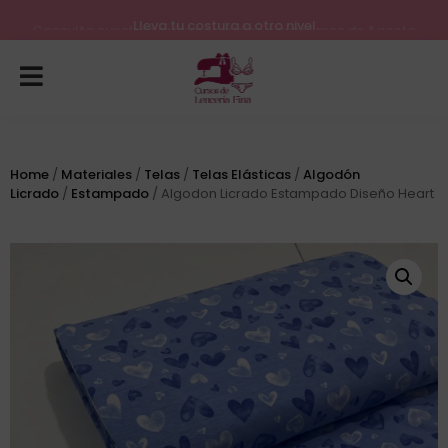
Lleva tu costura a otro nivel
Consulta nuestros próximos inicios para el mes de Agosto
Home
/
Materiales
/
Telas
/
Telas Elásticas
/
Algodón
Licrado
/
Estampado
/ Algodon Licrado Estampado Diseño Heart