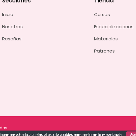
Secciones
Tienda
Inicio
Cursos
Nosotros
Especializaciones
Reseñas
Materiales
Patrones
dos.
tinuar navegando, aceptas el
uso de cookies
para mejorar tu experiencia.
Ace