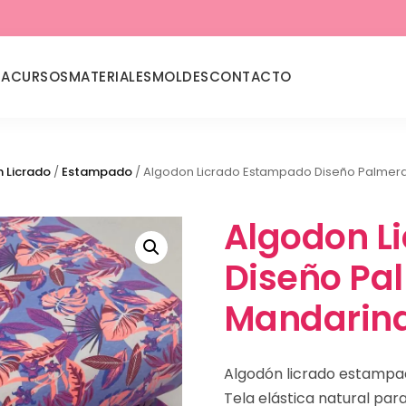
DA
CURSOS
MATERIALES
MOLDES
CONTACTO
 Licrado
/
Estampado
/ Algodon Licrado Estampado Diseño Palmer
Algodon L
Diseño Pa
Mandarin
Algodón licrado estampa
Tela elástica natural para