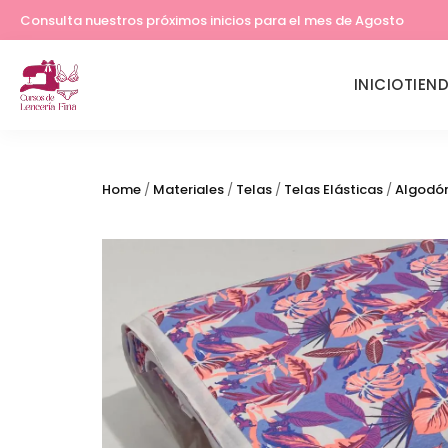
Lleva tu costura a otro nivel
Consulta nuestros próximos inicios para el mes de Agosto
INICIO
TIEN
Home
/
Materiales
/
Telas
/
Telas Elásticas
/
Algodón