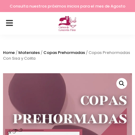
Lleva tu costura a otro nivel
Consulta nuestros próximos inicios para el mes de Agosto
Home
/
Materiales
/
Copas Prehormadas
/ Copas Prehormadas
Con Sisa y Colita