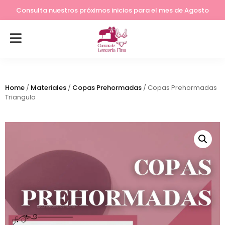
Lleva tu costura a otro nivel
Consulta nuestros próximos inicios para el mes de Agosto
Home
/
Materiales
/
Copas Prehormadas
/ Copas Prehormadas
Triangulo