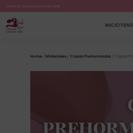
Lleva tu costura a otro nivel
INICIO
TIEN
Home
/
Materiales
/
Copas Prehormadas
/ Copas Pr