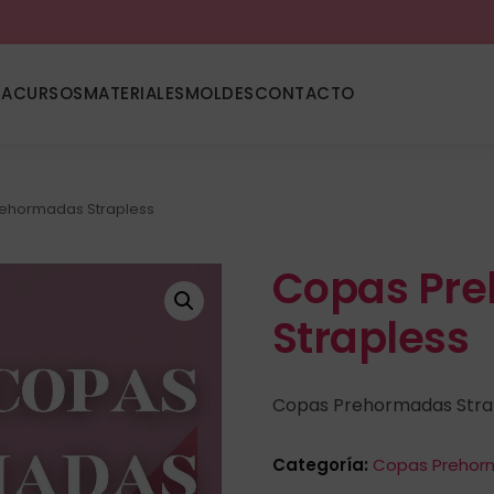
DA
CURSOS
MATERIALES
MOLDES
CONTACTO
ehormadas Strapless
Copas Pr
Strapless
Copas Prehormadas Stra
Categoría:
Copas Prehor