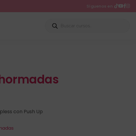
Síguenos en
ehormadas
pless con Push Up
madas