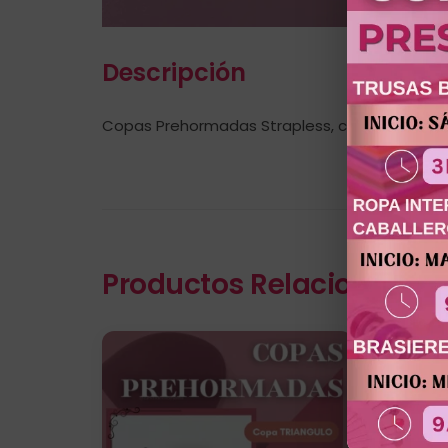
Descripción
Copas Prehormadas Strapless, con Push Up, dis
Productos Relacionados