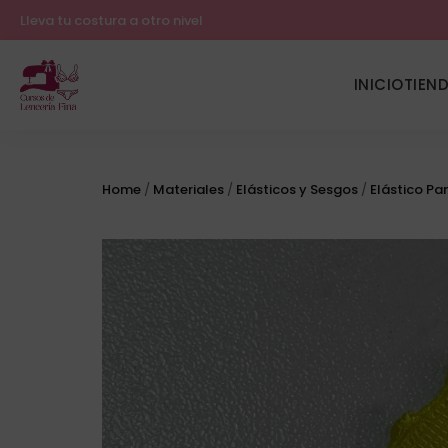
Lleva tu costura a otro nivel
INICIO
TIEN
Home
/
Materiales
/
Elásticos y Sesgos
/
Elástico Pa