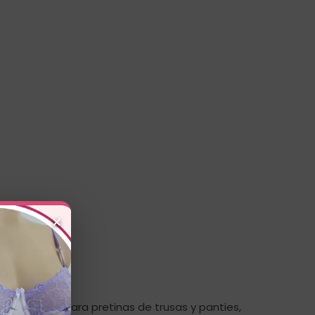
×
 piel. Ideal para pretinas de trusas y panties,