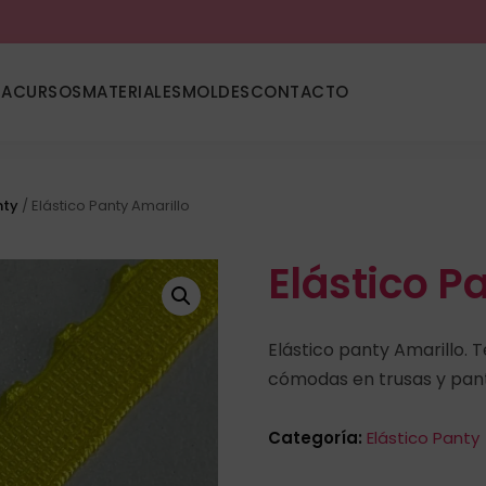
DA
CURSOS
MATERIALES
MOLDES
CONTACTO
nty
/ Elástico Panty Amarillo
Elástico P
Elástico panty Amarillo. 
cómodas en trusas y pant
Categoría:
Elástico Panty