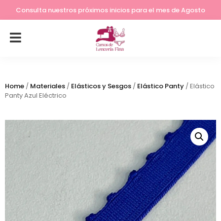
Lleva tu costura a otro nivel
Consulta nuestros próximos inicios para el mes de Agosto
Home
/
Materiales
/
Elásticos y Sesgos
/
Elástico Panty
/ Elástico
Panty Azul Eléctrico