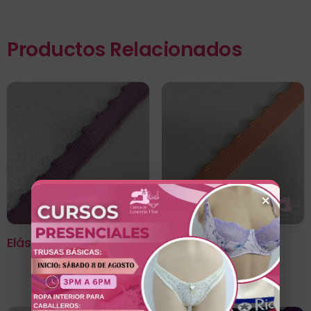
Productos Relacionados
×
Elástico Panty Liláceo
Elástico Panty
Mandarina