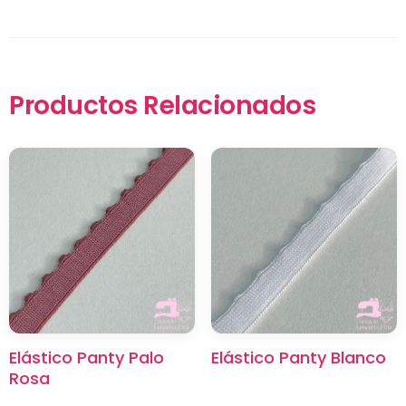
Productos Relacionados
×
Elástico Panty Palo
Elástico Panty Blanco
Rosa