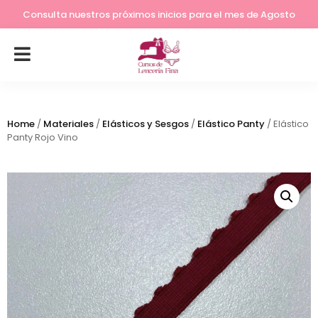
Lleva tu costura a otro nivel
Consulta nuestros próximos inicios para el mes de Agosto
Home
/
Materiales
/
Elásticos y Sesgos
/
Elástico Panty
/ Elástico
Panty Rojo Vino