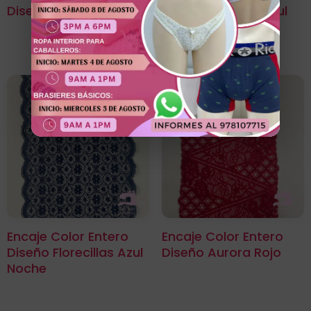
Diseño Azaleas Blanco
Diseño Begonia Azul
Noche
Encaje Color Entero
Encaje Color Entero
Diseño Florecillas Azul
Diseño Aurora Rojo
Noche