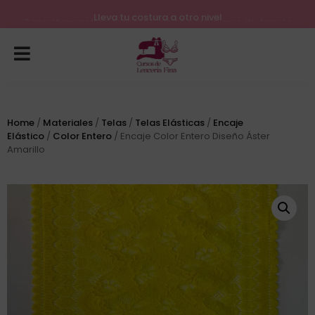
Lleva tu costura a otro nivel
Consulta nuestros próximos inicios para el mes de Agosto
Home
/
Materiales
/
Telas
/
Telas Elásticas
/
Encaje
Elástico
/
Color Entero
/ Encaje Color Entero Diseño Áster
Amarillo