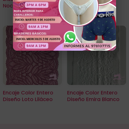
Noche
Encaje Color Entero
Encaje Color Entero
Diseño Loto Liláceo
Diseño Emira Blanco