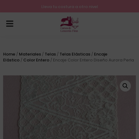
Lleva tu costura a otro nivel
Home
/
Materiales
/
Telas
/
Telas Elásticas
/
Encaje
Elástico
/
Color Entero
/ Encaje Color Entero Diseño Aurora Perla