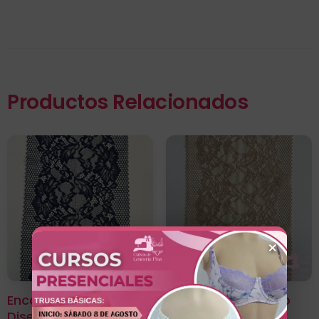
Productos Relacionados
×
Encaje Color Entero
Encaje Color Entero
Diseño Emira Azul
Diseño Emira Beige