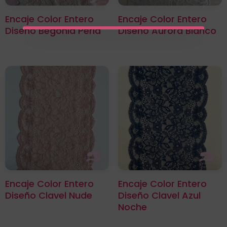
Encaje Color Entero
Encaje Color Entero
Diseño Begonia Perla
Diseño Aurora Blanco
×
Encaje Color Entero
Encaje Color Entero
Diseño Clavel Nude
Diseño Clavel Azul
Noche