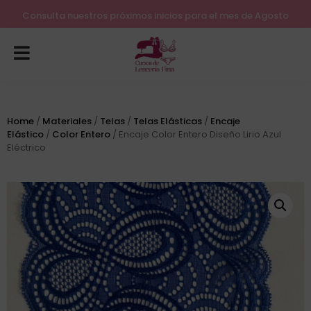
Lleva tu costura a otro nivel
Consulta nuestros próximos inicios para el mes de Agosto
Home
/
Materiales
/
Telas
/
Telas Elásticas
/
Encaje
Elástico
/
Color Entero
/ Encaje Color Entero Diseño Lirio Azul
Eléctrico