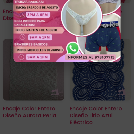
Encaje Color Entero
Encaje Color Entero
Diseño Loto Liláceo
Diseño Lupino Rojo
Encaje Color Entero
Encaje Color Entero
Diseño Aurora Perla
Diseño Lirio Azul
Eléctrico