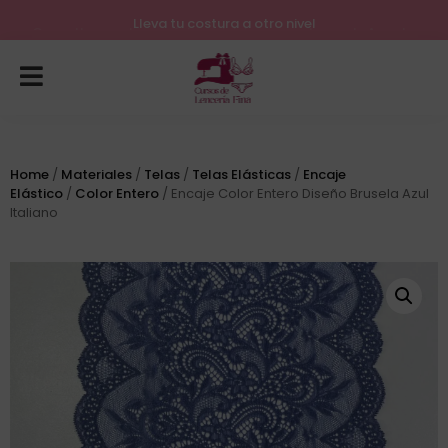
Lleva tu costura a otro nivel
Home
/
Materiales
/
Telas
/
Telas Elásticas
/
Encaje
Elástico
/
Color Entero
/ Encaje Color Entero Diseño Brusela Azul
Italiano