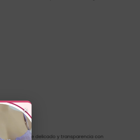
×
esenta relieve delicado y transparencia con