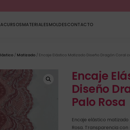
DA
CURSOS
MATERIALES
MOLDES
CONTACTO
lástico
/
Matizado
/ Encaje Elástico Matizado Diseño Dragón Coral 
Encaje Elá
Diseño Dr
Palo Rosa
Encaje elástico matizado
Rosa. Transparencia con r