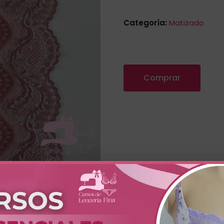
Categoría:
Matizado
Comprar
oral con Palo Rosa. Tela de encaje con textura suave que pr