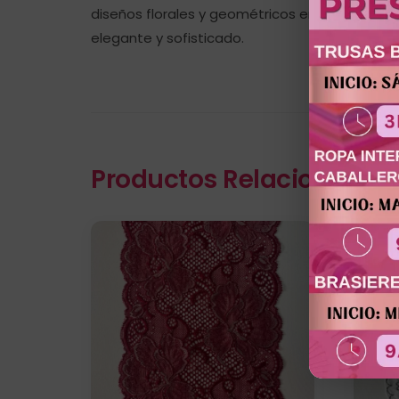
diseños florales y geométricos en combinación
elegante y sofisticado.
Productos Relacionados