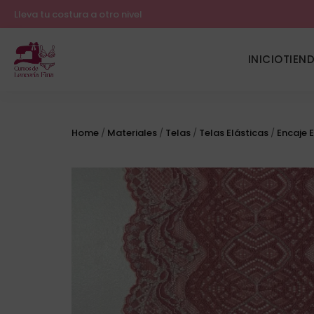
Lleva tu costura a otro nivel
INICIO
TIEN
Home
/
Materiales
/
Telas
/
Telas Elásticas
/
Encaje E