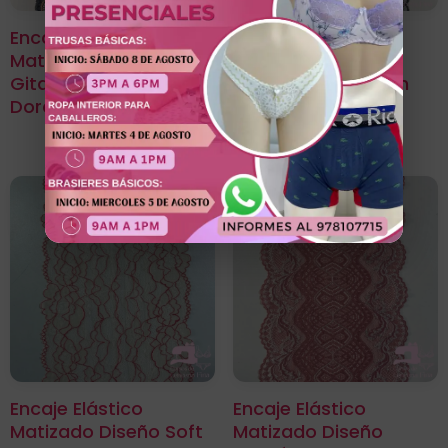
Encaje Elástico
Encaje Elástico
Matizado Diseño
Matizado Diseño
Gitana Negro Con
Jazmine Negro Con
Dorado
Plateado
Encaje Elástico
Encaje Elástico
Matizado Diseño Soft
Matizado Diseño