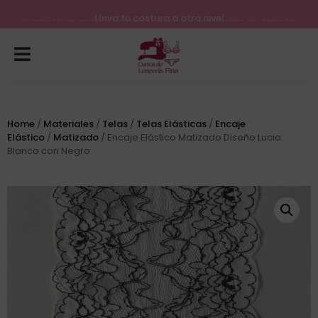
Lleva tu costura a otro nivel
Consulta nuestros próximos inicios para el mes de Agosto
Home
/
Materiales
/
Telas
/
Telas Elásticas
/
Encaje
Elástico
/
Matizado
/ Encaje Elástico Matizado Diseño Lucia
Blanco con Negro