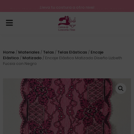
Lleva tu costura a otro nivel
Consulta nuestros próximos inicios para el mes de Agosto
Home
/
Materiales
/
Telas
/
Telas Elásticas
/
Encaje
Elástico
/
Matizado
/ Encaje Elástico Matizado Diseño Lizbeth
Fucsia con Negro