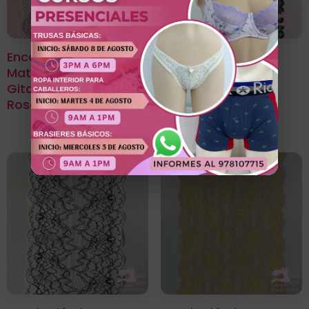
Encaje Elástico
Encaje Elástico
Matizado Diseño
Matizado Diseño
Gitana Blanco Con
Naomi Negro Con
Rosado
Plateado