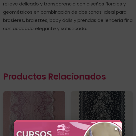
relieve delicado y transparencia con diseños florales y
geométricos en combinación de dos tonos. Ideal para
brasieres, bralettes, baby dolls y prendas de lencería fina
con acabado elegante y sofisticado.
Productos Relacionados
×