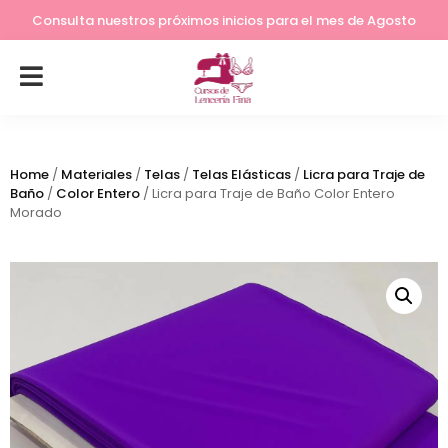
Lleva tu costura a otro nivel
Consulta nuestros próximos inicios para el mes de Agosto
Home
/
Materiales
/
Telas
/
Telas Elásticas
/
Licra para Traje de
Baño
/
Color Entero
/ Licra para Traje de Baño Color Entero
Morado