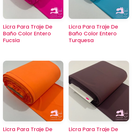
Licra Para Traje De
Licra Para Traje De
Baño Color Entero
Baño Color Entero
Fucsia
Turquesa
Licra Para Traje De
Licra Para Traje De