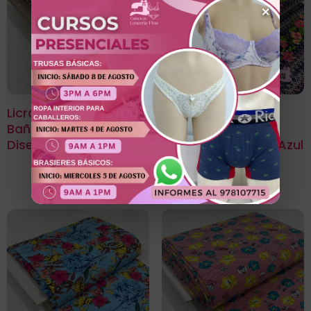
×
Licra Para Traje De
Licra Para Traje De
Baño Estampada
Baño Estampada
Diseño Zebra Beige
Diseño Orquídeas Azul
Noche