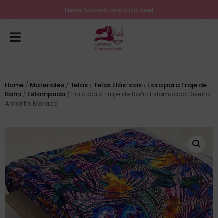
Lleva tu costura a otro nivel
Home
/
Materiales
/
Telas
/
Telas Elásticas
/
Licra para Traje de
Baño
/
Estampada
/ Licra para Traje de Baño Estampada Diseño
Amantís Morado