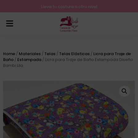
Lleva tu costura a otro nivel
Home
/
Materiales
/
Telas
/
Telas Elásticas
/
Licra para Traje de
Baño
/
Estampada
/ Licra para Traje de Baño Estampada Diseño
Bambi Lila