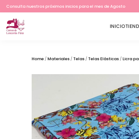
Lleva tu costura a otro nivel
Consulta nuestros próximos inicios para el mes de Agosto
INICIO
TIEN
Home
/
Materiales
/
Telas
/
Telas Elásticas
/
Licra pa