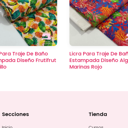
 Para Traje De Baño
Licra Para Traje De Ba
pada Diseño Frutifrut
Estampada Diseño Al
llo
Marinas Rojo
Secciones
Tienda
Inicio
Cursos