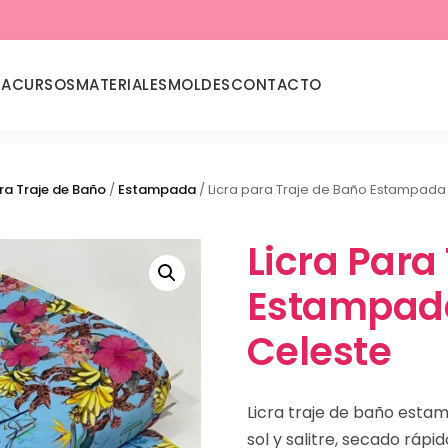
DA
CURSOS
MATERIALES
MOLDES
CONTACTO
ra Traje de Baño
/
Estampada
/ Licra para Traje de Baño Estampada
Licra Para
Estampada
Celeste
Licra traje de baño estam
sol y salitre, secado rápid