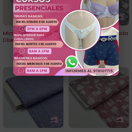
Microfibra Estampada
Microfibra Estampada
Diseño Jazmín Negro
Diseño Muralla Gris
Azulado