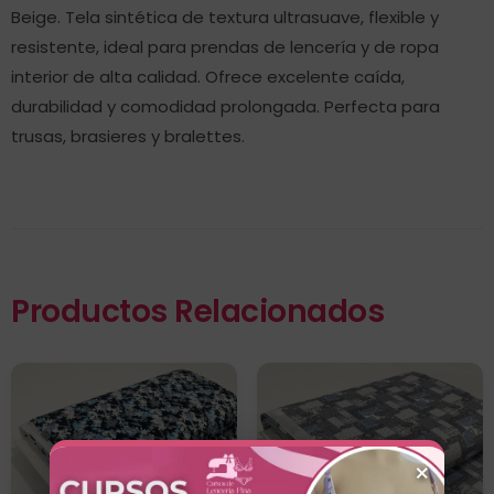
Beige. Tela sintética de textura ultrasuave, flexible y
resistente, ideal para prendas de lencería y de ropa
interior de alta calidad. Ofrece excelente caída,
durabilidad y comodidad prolongada. Perfecta para
trusas, brasieres y bralettes.
Productos Relacionados
×