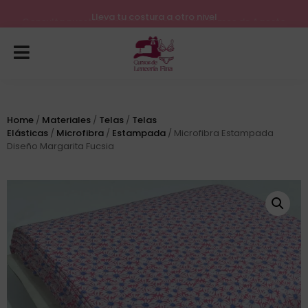
Lleva tu costura a otro nivel
Consulta nuestros próximos inicios para el mes de Agosto
Home
/
Materiales
/
Telas
/
Telas
Elásticas
/
Microfibra
/
Estampada
/ Microfibra Estampada
Diseño Margarita Fucsia