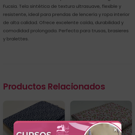
Fucsia. Tela sintética de textura ultrasuave, flexible y
resistente, ideal para prendas de lencería y ropa interior
de alta calidad. Ofrece excelente caída, durabilidad y
comodidad prolongada. Perfecta para trusas, brasieres
y bralettes.
Productos Relacionados
×