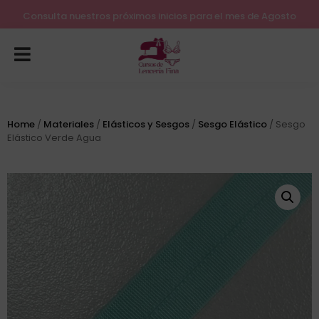
Lleva tu costura a otro nivel
Consulta nuestros próximos inicios para el mes de Agosto
Home
/
Materiales
/
Elásticos y Sesgos
/
Sesgo Elástico
/ Sesgo
Elástico Verde Agua