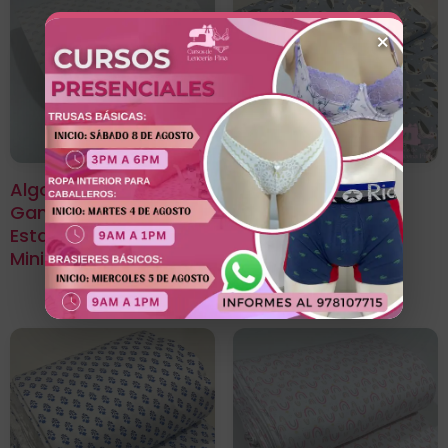
×
Algodón Jersey
Algodón Jersey
Gamuza 50/1
Gamuza 50/1
Estampado Diseño
Estampado Diseño
Mini Arcoiris
Gaviota