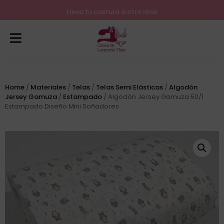
Lleva tu costura a otro nivel
Consulta nuestros próximos inicios para el mes de Agosto
Home
/
Materiales
/
Telas
/
Telas Semi Elásticas
/
Algodón
Jersey Gamuza
/
Estampado
/ Algodón Jersey Gamuza 50/1
Estampado Diseño Mini Soñadores