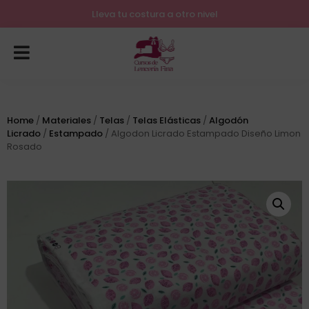
Lleva tu costura a otro nivel
Home
/
Materiales
/
Telas
/
Telas Elásticas
/
Algodón
Licrado
/
Estampado
/ Algodon Licrado Estampado Diseño Limon
Rosado