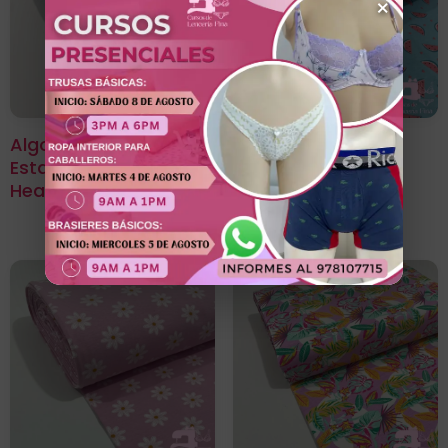
×
Algodon Licrado
Algodon Licrado
Estampado Diseño
Estampado Diseño
Heart
Sandia