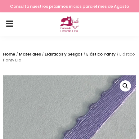
Lleva tu costura a otro nivel
Consulta nuestros próximos inicios para el mes de Agosto
Home
/
Materiales
/
Elásticos y Sesgos
/
Elástico Panty
/ Elástico
Panty Lila