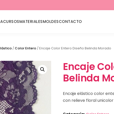
DA
CURSOS
MATERIALES
MOLDES
CONTACTO
lástico
/
Color Entero
/ Encaje Color Entero Diseño Belinda Morado
Encaje Col
Belinda M
Encaje elástico color en
con relieve floral unicolo