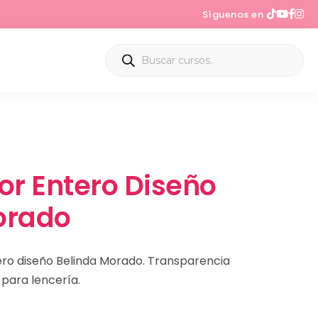
Síguenos en
or Entero Diseño
orado
tero diseño Belinda Morado. Transparencia
r para lencería.