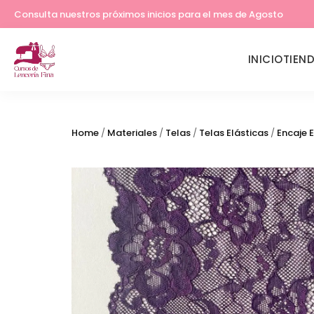
Lleva tu costura a otro nivel
Consulta nuestros próximos inicios para el mes de Agosto
INICIO
TIEN
Home
/
Materiales
/
Telas
/
Telas Elásticas
/
Encaje E