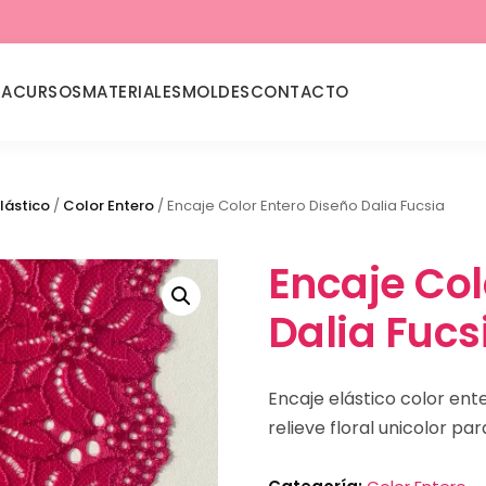
DA
CURSOS
MATERIALES
MOLDES
CONTACTO
lástico
/
Color Entero
/ Encaje Color Entero Diseño Dalia Fucsia
Encaje Col
Dalia Fucs
Encaje elástico color ent
relieve floral unicolor par