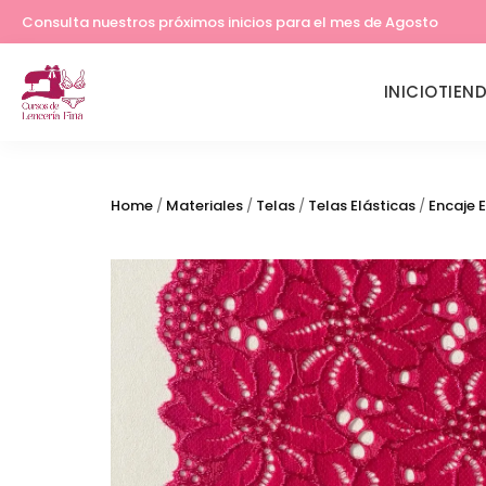
Lleva tu costura a otro nivel
Consulta nuestros próximos inicios para el mes de Agosto
INICIO
TIEN
Home
/
Materiales
/
Telas
/
Telas Elásticas
/
Encaje E